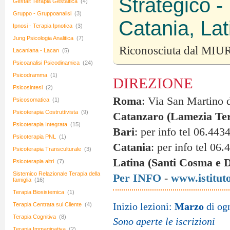
Strategico -
Gestalt Terapia Gestaltica
(4)
Gruppo - Gruppoanalisi
(3)
Catania, Lat
Ipnosi - Terapia Ipnotica
(3)
Jung Psicologia Analitica
(7)
Riconosciuta dal MIUR
Lacaniana - Lacan
(5)
Psicoanalisi Psicodinamica
(24)
Psicodramma
(1)
DIREZIONE
Psicosintesi
(2)
Roma
: Via San Martino d
Psicosomatica
(1)
Psicoterapia Costruttivista
(9)
Catanzaro (Lamezia Te
Psicoterapia Integrata
(15)
Bari
: per info tel 06.44
Psicoterapia PNL
(1)
Catania
: per info tel 06
Psicoterapia Transculturale
(3)
Latina (Santi Cosma e 
Psicoterapia altri
(7)
Sistemico Relazionale Terapia della
Per INFO
-
www.istitut
famiglia
(16)
Terapia Biosistemica
(1)
Inizio lezioni:
Marzo
di og
Terapia Centrata sul Cliente
(4)
Terapia Cognitiva
(8)
Sono aperte le iscrizioni
Terapia Immaginativa
(2)