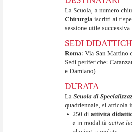
DESTINATARI
La Scuola, a numero chius
Chirurgia
iscritti ai ris
sessione utile successiva a
SEDI DIDATTIC
Roma
: Via San Martino d
Sedi periferiche: Catanz
e Damiano)
DURATA
La
Scuola di Specializza
quadriennale, si articola 
250 di
attività didatti
e in modalità
active l
playing, simulate, ...