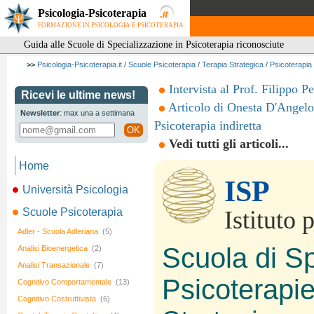
Psicologia-Psicoterapia
FORMAZIONE IN PSICOLOGIA E PSICOTERAPIA
Guida alle Scuole di Specializzazione in Psicoterapia riconosciute
>>
Psicologia-Psicoterapia.it
/
Scuole Psicoterapia
/
Terapia Strategica
/
Psicoterapia 
Intervista al Prof. Filippo P
Ricevi le ultime news!
Articolo di Onesta D'Angelo:
Newsletter
: max una a settimana
Psicoterapia indiretta
OK
Vedi tutti gli articoli...
Home
ISP
Università Psicologia
Scuole Psicoterapia
Istituto 
Adler - Scuola Adleriana
(5)
Scuola di Sp
Analisi Bioenergetica
(2)
Analisi Transazionale
(7)
Psicoterapi
Cognitivo Comportamentale
(13)
Cognitivo Costruttivista
(6)