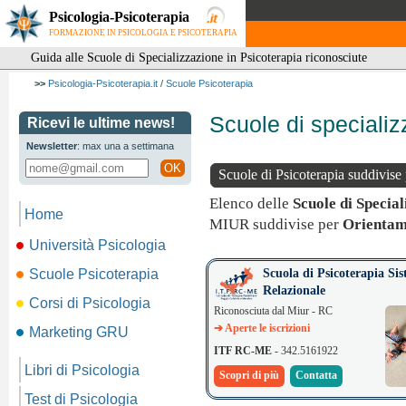
Psicologia-Psicoterapia
FORMAZIONE IN PSICOLOGIA E PSICOTERAPIA
Guida alle Scuole di Specializzazione in Psicoterapia riconosciute
>>
Psicologia-Psicoterapia.it
/
Scuole Psicoterapia
Scuole di specializ
Ricevi le ultime news!
Newsletter
: max una a settimana
OK
Scuole di Psicoterapia suddivise
Elenco delle
Scuole di Special
Home
MIUR suddivise per
Orientam
Università Psicologia
Scuole Psicoterapia
Scuola di Psicoterapia Sis
Relazionale
Corsi di Psicologia
Riconosciuta dal Miur - RC
➔ Aperte le iscrizioni
Marketing GRU
ITF RC-ME
- 342.5161922
Libri di Psicologia
Scopri di più
Contatta
Test di Psicologia