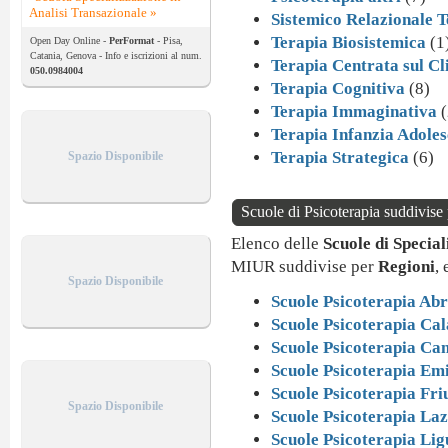
Analisi Transazionale »
Sistemico Relazionale T
Terapia Biosistemica
(1
Open Day Online -
PerFormat
- Pisa,
Catania, Genova - Info e iscrizioni al num.
Terapia Centrata sul Cl
050.0984004
Terapia Cognitiva
(8)
Terapia Immaginativa
(
Terapia Infanzia Adole
Terapia Strategica
(6)
Spazio Disponibile
Scuole di Psicoterapia suddivise 
Elenco delle
Scuole di Special
MIUR suddivise per
Regioni
,
Spazio Disponibile
Scuole Psicoterapia Ab
Scuole Psicoterapia Cal
Scuole Psicoterapia Ca
Scuole Psicoterapia Em
Scuole Psicoterapia Friu
Spazio Disponibile
Scuole Psicoterapia Laz
Scuole Psicoterapia Lig