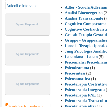
Articoli e Interviste
Adler - Scuola Adlerian
Analisi Bioenergetica
(2
Analisi Transazionale
(
Cognitivo Comportame
Spazio Disponibile
Cognitivo Costruttivist
Gestalt Terapia Gestalt
Gruppo - Gruppoanalisi
Ipnosi - Terapia Ipnotic
Jung Psicologia Analiti
Spazio Disponibile
Lacaniana - Lacan
(5)
Psicoanalisi Psicodinam
Psicodramma
(1)
Psicosintesi
(2)
Psicosomatica
(1)
Psicoterapia Costruttiv
Spazio Disponibile
Psicoterapia Integrata
(
Psicoterapia PNL
(1)
Psicoterapia Transcultu
Psicoterapia altri
(7)
Scuola Specializzazione in