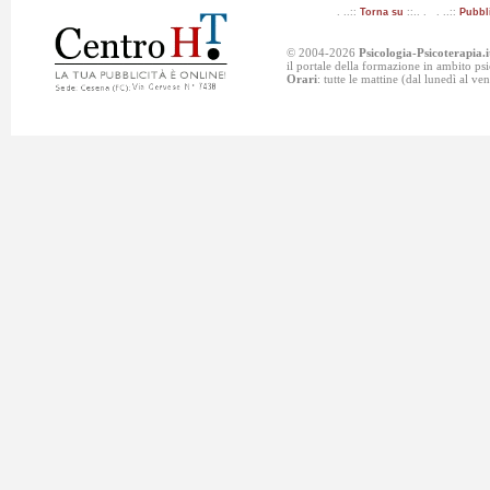
. ..::
Torna su
::.. . . ..::
Pubbl
© 2004-2026
Psicologia-Psicoterapia.i
il portale della formazione in ambito p
Orari
: tutte le mattine (dal lunedì al v