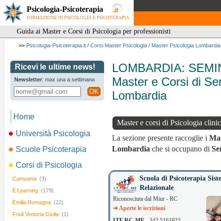
Psicologia-Psicoterapia
FORMAZIONE IN PSICOLOGIA E PSICOTERAPIA
Guida ai Master e Corsi di Psicologia per professionisti
>>
Psicologia-Psicoterapia.it
/
Corsi Master Psicologia
/
Master Psicologia Lombardia
LOMBARDIA: SEMI
Ricevi le ultime news!
Master e Corsi di Sem
Newsletter
: max una a settimana
OK
Lombardia
Home
Master e corsi di Psicologia clinic
Università Psicologia
La sezione presente raccoglie i
Mas
Lombardia
che si occupano di
Se
Scuole Psicoterapia
Corsi di Psicologia
Scuola di Psicoterapia Sist
Campania
(3)
Relazionale
E Learning
(179)
Riconosciuta dal Miur - RC
Emilia Romagna
(22)
➔ Aperte le iscrizioni
Friuli Venezia Giulia
(1)
ITF RC-ME
- 342.5161922