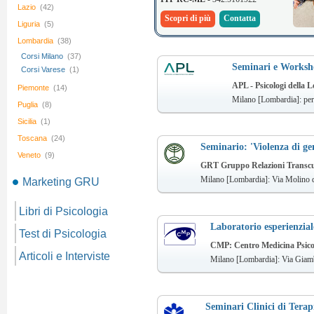
Lazio
(42)
Scopri di più
Contatta
Liguria
(5)
Lombardia
(38)
Corsi Milano
(37)
Seminari e Works
Corsi Varese
(1)
APL - Psicologi della 
Piemonte
(14)
Milano [Lombardia]: per
Puglia
(8)
Sicilia
(1)
Toscana
(24)
Seminario: 'Violenza di ge
Veneto
(9)
GRT Gruppo Relazioni Transcult
Milano [Lombardia]: Via Molino d
Marketing GRU
Libri di Psicologia
Laboratorio esperienzial
Test di Psicologia
CMP: Centro Medicina Psico
Articoli e Interviste
Milano [Lombardia]: Via Giamb
Seminari Clinici di Terap