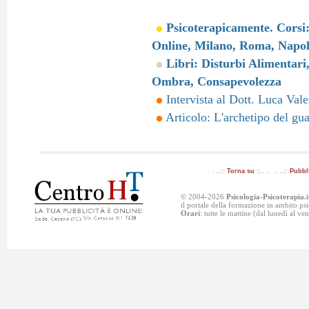
Psicoterapicamente. Corsi
Online, Milano, Roma, Napol
Libri: Disturbi Alimentari
Ombra, Consapevolezza
Intervista al Dott. Luca Vale
Articolo: L'archetipo del gua
. ..::
Torna su
::.. . . ..::
Pubbl
© 2004-2026
Psicologia-Psicoterapia.i
il portale della formazione in ambito p
Orari
: tutte le mattine (dal lunedì al v