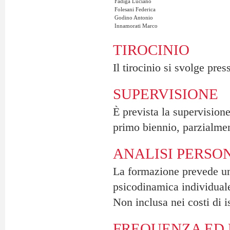
Fadiga Luciano
Folesani Federica
Godino Antonio
Innamorati Marco
TIROCINIO
Il tirocinio si svolge pres
SUPERVISIONE
È prevista la supervision
primo biennio, parzialmen
ANALISI PERSO
La formazione prevede un
psicodinamica individual
Non inclusa nei costi di i
FREQUENZA ED 