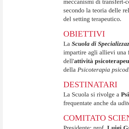
meccanismi di transfert-con
secondo la teoria delle rel
del setting terapeutico.
OBIETTIVI
La
Scuola di Specializza
impartire agli allievi un
dell'
attività psicoterapeu
della
Psicoterapia psico
DESTINATARI
La Scuola si rivolge a
Ps
frequentate anche da
udit
COMITATO SCIE
Presidente: prof.
Luigi G