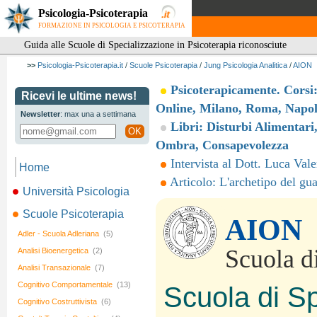
Psicologia-Psicoterapia
FORMAZIONE IN PSICOLOGIA E PSICOTERAPIA
Guida alle Scuole di Specializzazione in Psicoterapia riconosciute
>>
Psicologia-Psicoterapia.it
/
Scuole Psicoterapia
/
Jung Psicologia Analitica
/
AION
Psicoterapicamente. Corsi
Ricevi le ultime news!
Online, Milano, Roma, Napol
Newsletter
: max una a settimana
Libri: Disturbi Alimentari
OK
Ombra, Consapevolezza
Intervista al Dott. Luca Vale
Home
Articolo: L'archetipo del gua
Università Psicologia
Scuole Psicoterapia
AION
Adler - Scuola Adleriana
(5)
Scuola di
Analisi Bioenergetica
(2)
Analisi Transazionale
(7)
Cognitivo Comportamentale
(13)
Scuola di Sp
Cognitivo Costruttivista
(6)