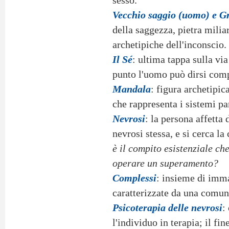
sesso.
Vecchio saggio (uomo) e G
della saggezza, pietra milia
archetipiche dell'inconscio.
Il Sé
: ultima tappa sulla vi
punto l'uomo può dirsi comp
Mandala
: figura archetipic
che rappresenta i sistemi par
Nevrosi
: la persona affetta 
nevrosi stessa, e si cerca l
è il compito esistenziale ch
operare un superamento?
Complessi
: insieme di imma
caratterizzate da una comun
Psicoterapia delle nevrosi
:
l'individuo in terapia; il fi