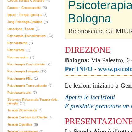
Psicoterapia
Gestalt Terapia Gestaltica
(4)
Gruppo - Gruppoanalisi
(3)
Bologna
Ipnosi - Terapia Ipnotica
(3)
Jung Psicologia Analitica
(7)
Lacaniana - Lacan
(5)
Riconosciuta dal MIUR
Psicoanalisi Psicodinamica
(24)
Psicodramma
(1)
DIREZIONE
Psicosintesi
(2)
Psicosomatica
(1)
Bologna
: Via Palestro, 6
Psicoterapia Costruttivista
(9)
Per INFO
-
www.psicolo
Psicoterapia Integrata
(15)
Psicoterapia PNL
(1)
Le lezioni iniziano a
Gen
Psicoterapia Transculturale
(3)
Psicoterapia altri
(7)
Aperte le iscrizioni
Sistemico Relazionale Terapia della
famiglia
(16)
È possibile prenotare un 
Terapia Biosistemica
(1)
Terapia Centrata sul Cliente
(4)
PRESENTAZION
Terapia Cognitiva
(8)
La
Scuola Aion
è diretta
Terapia Immaginativa
(2)